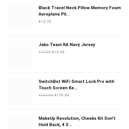
Black Travel Neck Pillow Memory Foam
Aeroplane Pil...
€
12.79
Jako Team KA Navy Jersey
Oorspronkelijke
Huidige
€
17.99
€
10.90
prijs
prijs
was:
is:
€17.99.
€10.90.
SwitchBot WiFi Smart Lock Pro with
Touch Screen Ke...
Oorspronkelijke
Huidige
€
239.99
€
179.99
prijs
prijs
was:
is:
€239.99.
€179.99.
MakeUp Revolution, Cheeks Kit Don't
Hold Back, 4 S...