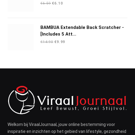
Oorspronkelijke
Huidige
€
6.59
€
6.10
prijs
prijs
was:
is:
€6.59.
€6.10.
BAMBUA Extendable Back Scratcher -
[Includes 5 Att...
Oorspronkelijke
Huidige
€
14.90
€
9.99
prijs
prijs
was:
is:
€14.90.
€9.99.
Welkom bij ViraalJournaal, jouw online bestemming voor
inspiratie en inzichten op het gebied van lifestyle, gezondheid