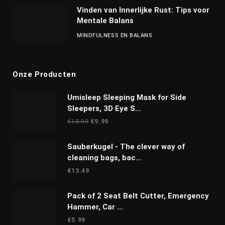
Vinden van Innerlijke Rust: Tips voor
Mentale Balans
MINDFULNESS EN BALANS
Onze Producten
Umisleep Sleeping Mask for Side
Sleepers, 3D Eye S...
Oorspronkelijke
Huidige
€
13.99
€
9.99
prijs
prijs
was:
is:
Sauberkugel - The clever way of
€13.99.
€9.99.
cleaning bags, bac...
€
13.49
Pack of 2 Seat Belt Cutter, Emergency
Hammer, Car ...
€
5.99