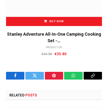
BUY NOW
Stanley Adventure All-In-One Camping Cooking
Set -…
PRODUCTEN
Oorspronkelijke
Huidige
€
41.50
€
35.80
prijs
prijs
was:
is:
€41.50.
€35.80.
Facebook
Twitter
Pinterest
WhatsApp
Copy
Link
RELATED
POSTS