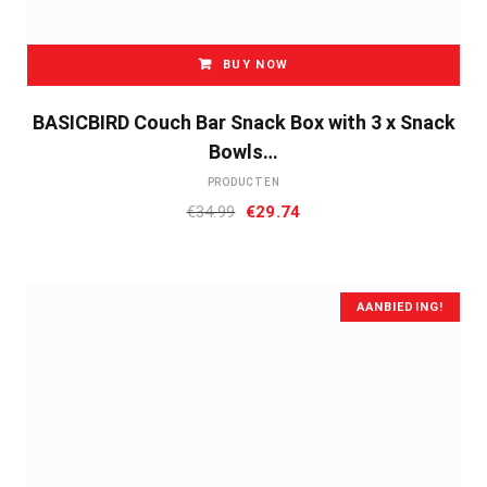
BUY NOW
BASICBIRD Couch Bar Snack Box with 3 x Snack
Bowls…
PRODUCTEN
Oorspronkelijke
Huidige
€
34.99
€
29.74
prijs
prijs
was:
is:
€34.99.
€29.74.
AANBIEDING!