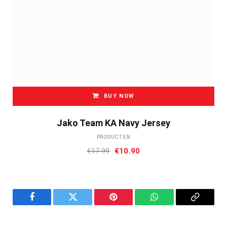
BUY NOW
Jako Team KA Navy Jersey
PRODUCTEN
Oorspronkelijke
Huidige
€
17.99
€
10.90
prijs
prijs
was:
is:
€17.99.
€10.90.
Facebook
Twitter
Pinterest
WhatsApp
Copy
Link