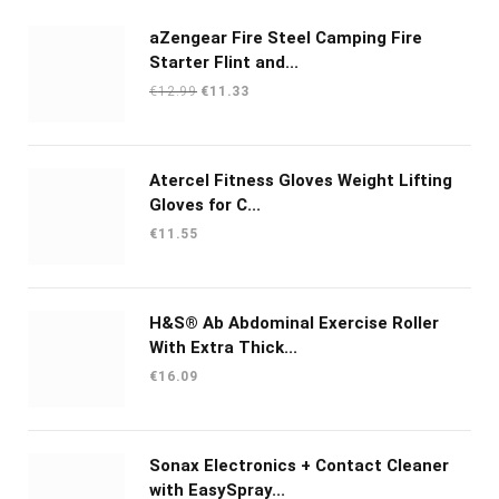
aZengear Fire Steel Camping Fire
Starter Flint and...
Oorspronkelijke
Huidige
€
12.99
€
11.33
prijs
prijs
was:
is:
€12.99.
€11.33.
Atercel Fitness Gloves Weight Lifting
Gloves for C...
€
11.55
H&S® Ab Abdominal Exercise Roller
With Extra Thick...
€
16.09
Sonax Electronics + Contact Cleaner
with EasySpray...