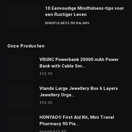
10 Eenvoudige Mindfulness-tips voor
een Rustiger Leven
MINDFULNESS EN BALANS
Onze Producten
VRURC Powerbank 20000 mAh Power
Bank with Cable Sm...
€
32.99
Vlando Large Jewellery Box 6 Layers
Jewellery Orga...
€
56.26
HONYAO® First Aid Kit, Mini Travel
Pharmacy 90 Pie...
Oorspronkelijke
Huidige
€
17.99
€
15.80