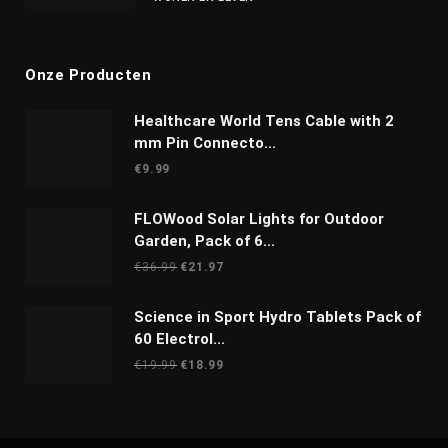
Onze Producten
Healthcare World Tens Cable with 2
mm Pin Connecto...
€
9.99
FLOWood Solar Lights for Outdoor
Garden, Pack of 6...
Oorspronkelijke
Huidige
€
36.99
€
21.97
prijs
prijs
was:
is:
Science in Sport Hydro Tablets Pack of
€36.99.
€21.97.
60 Electrol...
Oorspronkelijke
Huidige
€
19.99
€
18.99
prijs
prijs
was:
is:
€19.99.
€18.99.