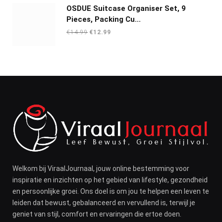
OSDUE Suitcase Organiser Set, 9
Pieces, Packing Cu...
Oorspronkelijke
Huidige
€
14.99
€
12.99
prijs
prijs
was:
is:
€14.99.
€12.99.
Welkom bij ViraalJournaal, jouw online bestemming voor
inspiratie en inzichten op het gebied van lifestyle, gezondheid
en persoonlijke groei. Ons doel is om jou te helpen een leven te
leiden dat bewust, gebalanceerd en vervullend is, terwijl je
geniet van stijl, comfort en ervaringen die ertoe doen.