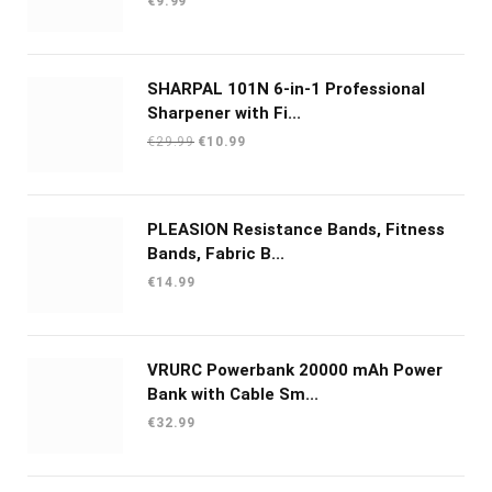
€
9.99
SHARPAL 101N 6-in-1 Professional
Sharpener with Fi...
Oorspronkelijke
Huidige
€
29.99
€
10.99
prijs
prijs
was:
is:
€29.99.
€10.99.
PLEASION Resistance Bands, Fitness
Bands, Fabric B...
€
14.99
VRURC Powerbank 20000 mAh Power
Bank with Cable Sm...
€
32.99