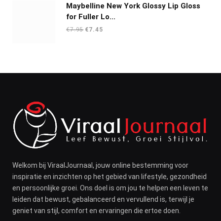
Maybelline New York Glossy Lip Gloss
for Fuller Lo...
Oorspronkelijke
Huidige
€
7.95
€
7.45
prijs
prijs
was:
is:
€7.95.
€7.45.
Welkom bij ViraalJournaal, jouw online bestemming voor
inspiratie en inzichten op het gebied van lifestyle, gezondheid
en persoonlijke groei. Ons doel is om jou te helpen een leven te
leiden dat bewust, gebalanceerd en vervullend is, terwijl je
geniet van stijl, comfort en ervaringen die ertoe doen.