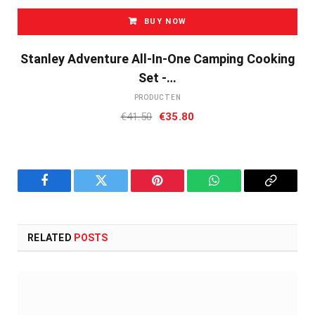
BUY NOW
Stanley Adventure All-In-One Camping Cooking
Set -…
PRODUCTEN
Oorspronkelijke
Huidige
€
41.50
€
35.80
prijs
prijs
was:
is:
€41.50.
€35.80.
Facebook
Twitter
Pinterest
WhatsApp
Copy
Link
RELATED
POSTS