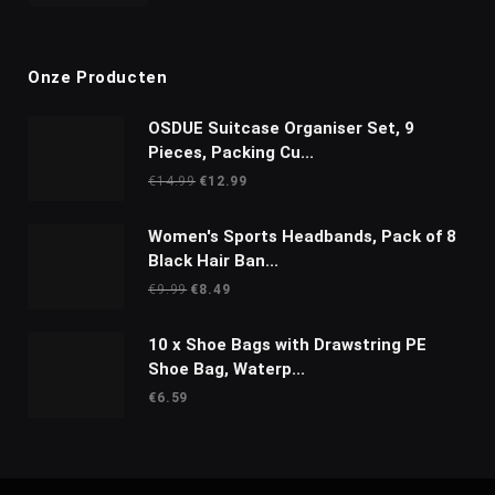
Onze Producten
OSDUE Suitcase Organiser Set, 9
Pieces, Packing Cu...
Oorspronkelijke
Huidige
€
14.99
€
12.99
prijs
prijs
was:
is:
Women's Sports Headbands, Pack of 8
€14.99.
€12.99.
Black Hair Ban...
Oorspronkelijke
Huidige
€
9.99
€
8.49
prijs
prijs
was:
is:
10 x Shoe Bags with Drawstring PE
€9.99.
€8.49.
Shoe Bag, Waterp...
€
6.59