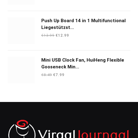
Push Up Board 14 in 1 Multifunctional
Liegestützst...
Oorspronkelijke
Huidige
€
13.99
€
12.99
prijs
prijs
was:
is:
€13.99.
€12.99.
Mini USB Clock Fan, HuiHeng Flexible
Gooseneck Min...
Oorspronkelijke
Huidige
€
8.49
€
7.99
prijs
prijs
was:
is:
€8.49.
€7.99.