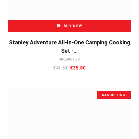
BUY NOW
Stanley Adventure All-In-One Camping Cooking
Set -…
PRODUCTEN
Oorspronkelijke
Huidige
€
41.50
€
35.80
prijs
prijs
was:
is:
€41.50.
€35.80.
AANBIEDING!