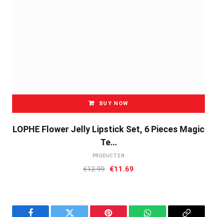
BUY NOW
LOPHE Flower Jelly Lipstick Set, 6 Pieces Magic
Te…
PRODUCTEN
Oorspronkelijke
Huidige
€
12.99
€
11.69
prijs
prijs
was:
is:
€12.99.
€11.69.