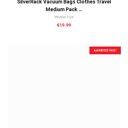
SilverRack Vacuum Bags Clothes Travel
Medium Pack …
PRODUCTEN
€
19.99
AANBIEDING!