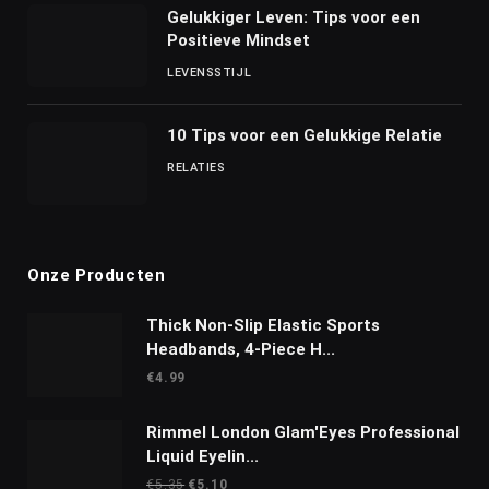
Gelukkiger Leven: Tips voor een
Positieve Mindset
LEVENSSTIJL
10 Tips voor een Gelukkige Relatie
RELATIES
Onze Producten
Thick Non-Slip Elastic Sports
Headbands, 4-Piece H...
€
4.99
Rimmel London Glam'Eyes Professional
Liquid Eyelin...
Oorspronkelijke
Huidige
€
5.35
€
5.10