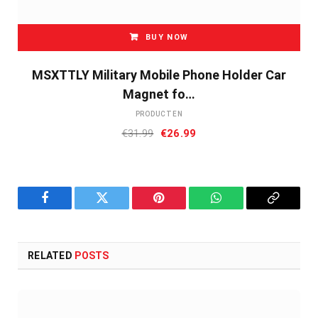
BUY NOW
MSXTTLY Military Mobile Phone Holder Car
Magnet fo…
PRODUCTEN
Oorspronkelijke
Huidige
€
31.99
€
26.99
prijs
prijs
was:
is:
€31.99.
€26.99.
Facebook
Twitter
Pinterest
WhatsApp
Copy
Link
RELATED
POSTS