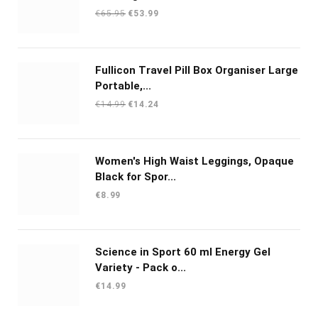
Oorspronkelijke
Huidige
€
65.95
€
53.99
prijs
prijs
was:
is:
€65.95.
€53.99.
Fullicon Travel Pill Box Organiser Large
Portable,...
Oorspronkelijke
Huidige
€
14.99
€
14.24
prijs
prijs
was:
is:
€14.99.
€14.24.
Women's High Waist Leggings, Opaque
Black for Spor...
€
8.99
Science in Sport 60 ml Energy Gel
Variety - Pack o...
€
14.99