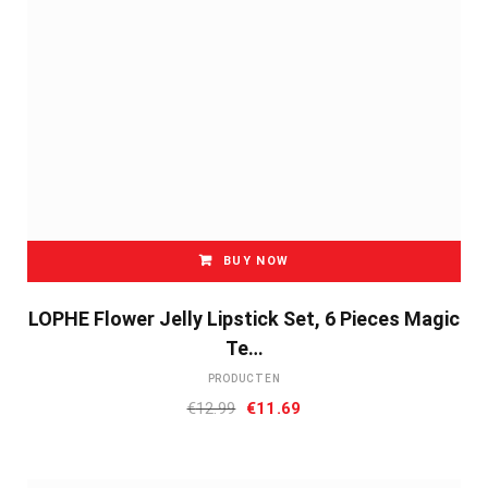
BUY NOW
LOPHE Flower Jelly Lipstick Set, 6 Pieces Magic
Te…
PRODUCTEN
Oorspronkelijke
Huidige
€
12.99
€
11.69
prijs
prijs
was:
is:
€12.99.
€11.69.