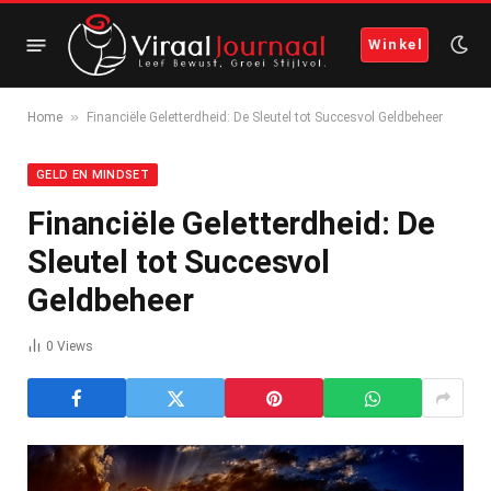
Winkel
»
Home
Financiële Geletterdheid: De Sleutel tot Succesvol Geldbeheer
GELD EN MINDSET
Financiële Geletterdheid: De
Sleutel tot Succesvol
Geldbeheer
0
Views