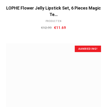
LOPHE Flower Jelly Lipstick Set, 6 Pieces Magic
Te…
PRODUCTEN
Oorspronkelijke
Huidige
€
12.99
€
11.69
prijs
prijs
was:
is:
€12.99.
€11.69.
AANBIEDING!