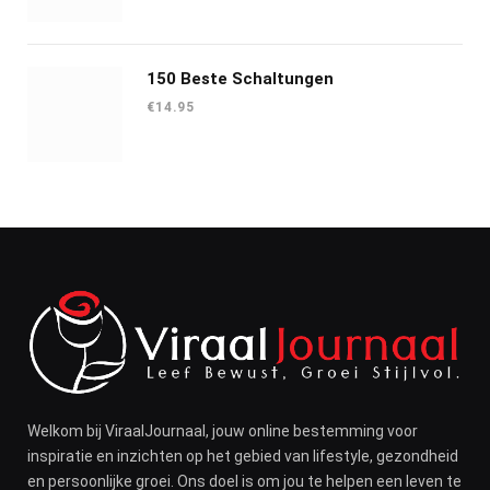
prijs
prijs
was:
is:
€19.99.
€15.99.
150 Beste Schaltungen
€
14.95
Welkom bij ViraalJournaal, jouw online bestemming voor
inspiratie en inzichten op het gebied van lifestyle, gezondheid
en persoonlijke groei. Ons doel is om jou te helpen een leven te