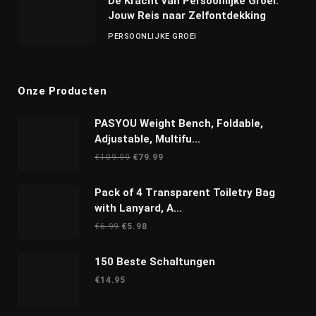
De Kracht van Persoonlijke Groei:
Jouw Reis naar Zelfontdekking
PERSOONLIJKE GROEI
Onze Producten
PASYOU Weight Bench, Foldable,
Adjustable, Multifu...
Oorspronkelijke
Huidige
€
109.99
€
79.99
prijs
prijs
was:
is:
Pack of 4 Transparent Toiletry Bag
€109.99.
€79.99.
with Lanyard, A...
Oorspronkelijke
Huidige
€
6.99
€
5.98
prijs
prijs
was:
is:
150 Beste Schaltungen
€6.99.
€5.98.
€
14.95