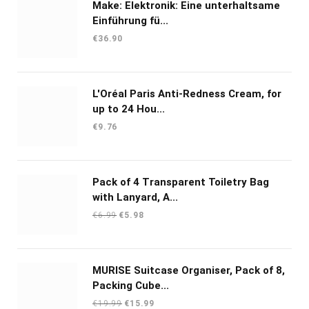
Make: Elektronik: Eine unterhaltsame
Einführung fü...
€
36.90
L'Oréal Paris Anti-Redness Cream, for
up to 24 Hou...
€
9.76
Pack of 4 Transparent Toiletry Bag
with Lanyard, A...
Oorspronkelijke
Huidige
€
6.99
€
5.98
prijs
prijs
was:
is:
€6.99.
€5.98.
MURISE Suitcase Organiser, Pack of 8,
Packing Cube...
Oorspronkelijke
Huidige
€
19.99
€
15.99