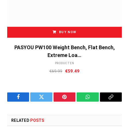
BUY NOW
PASYOU PW100 Weight Bench, Flat Bench,
Extreme Loa…
PRODUCTEN
Oorspronkelijke
Huidige
€
69.99
€
59.49
prijs
prijs
was:
is:
€69.99.
€59.49.
Facebook
Twitter
Pinterest
WhatsApp
Copy
Link
RELATED
POSTS