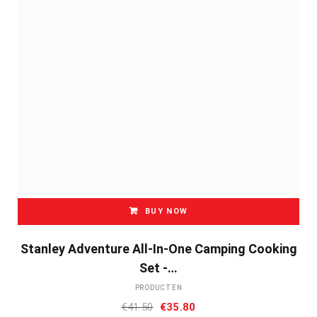
BUY NOW
Stanley Adventure All-In-One Camping Cooking
Set -…
PRODUCTEN
Oorspronkelijke
Huidige
€
41.50
€
35.80