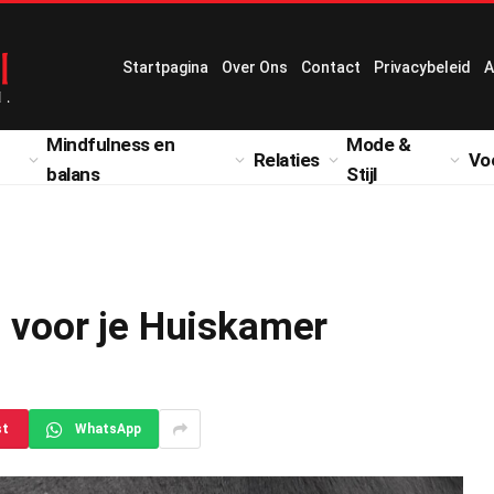
Startpagina
Over Ons
Contact
Privacybeleid
A
Mindfulness en
Mode &
Relaties
Vo
balans
Stijl
n voor je Huiskamer
st
WhatsApp