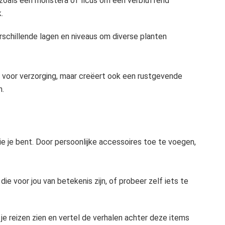
zoals een monstera of ficus om een verbluffend
.
schillende lagen en niveaus om diverse planten
 voor verzorging, maar creëert ook een rustgevende
n.
ie je bent. Door persoonlijke accessoires toe te voegen,
e voor jou van betekenis zijn, of probeer zelf iets te
je reizen zien en vertel de verhalen achter deze items