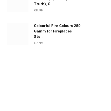
Truth), C...
€
8.99
Colourful Fire Colours 250
Gamm for Fireplaces
Sto...
€
7.99