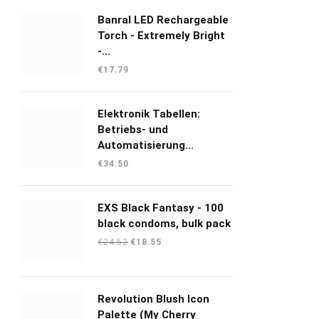
Banral LED Rechargeable
Torch - Extremely Bright
-...
€
17.79
Elektronik Tabellen:
Betriebs- und
Automatisierung...
€
34.50
EXS Black Fantasy - 100
black condoms, bulk pack
Oorspronkelijke
Huidige
€
24.52
€
18.55
prijs
prijs
was:
is:
€24.52.
€18.55.
Revolution Blush Icon
Palette (My Cherry