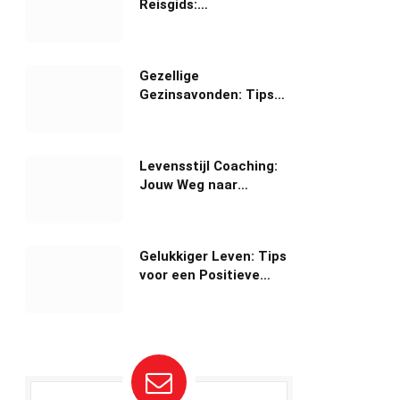
Reisgids:
Onvergetelijke
Ervaringen
Gezellige
Gezinsavonden: Tips
voor Kwaliteitstijd
Samen
Levensstijl Coaching:
Jouw Weg naar
Persoonlijke Groei
Gelukkiger Leven: Tips
voor een Positieve
Mindset