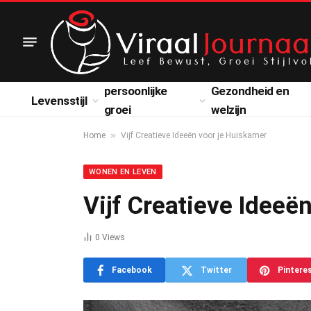
persoonlijke
Gezondheid en
Levensstijl
groei
welzijn
»
Home
Vijf Creatieve Ideeën voor je Huiskamer
WONEN EN LEVEN
Vijf Creatieve Ideeë
0
Views
Facebook
Twitter
Pintere