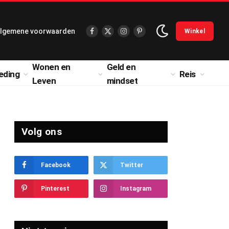
lgemene voorwaarden
Winkel
Facebook
X
Instagram
Pinterest
(Twitter)
Wonen en
Geld en
eding
Reis
Leven
mindset
Volg ons
Facebook
Twitter
Pinterest
Instagram