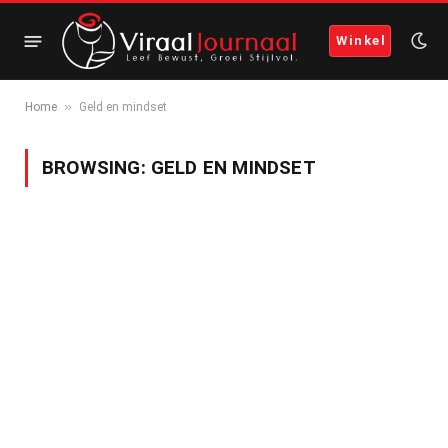
Winkel
»
Home
Geld en mindset
BROWSING:
GELD EN MINDSET