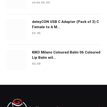
Oorspronkelijke
Huidige
€
6.65
€
4.99
prijs
prijs
was:
is:
€6.65.
€4.99.
deleyCON USB C Adapter (Pack of 3) C
Female to A M...
€
5.99
KIKO Milano Coloured Balm 06 Coloured
Lip Balm wit...
€
6.49