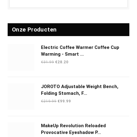
Onze Producten
Electric Coffee Warmer Coffee Cup
Warming - Smart ...
Oorspronkelijke
Huidige
€
31.99
€
28.20
prijs
prijs
was:
is:
€31.99.
€28.20.
JOROTO Adjustable Weight Bench,
Folding Stomach, F...
Oorspronkelijke
Huidige
€
219.99
€
99.99
prijs
prijs
was:
is:
€219.99.
€99.99.
MakeUp Revolution Reloaded
Provocative Eyeshadow P...