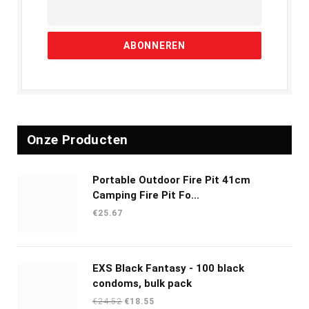
Onze Producten
Portable Outdoor Fire Pit 41cm
Camping Fire Pit Fo...
€
25.67
EXS Black Fantasy - 100 black
condoms, bulk pack
Oorspronkelijke
Huidige
€
24.52
€
18.55