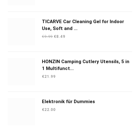
prijs
prijs
was:
is:
€24.52.
€18.55.
TICARVE Car Cleaning Gel for Indoor
Use, Soft and ...
Oorspronkelijke
Huidige
€
9.99
€
8.49
prijs
prijs
was:
is:
€9.99.
€8.49.
HONZIN Camping Cutlery Utensils, 5 in
1 Multifunct...
€
21.99
Elektronik für Dummies
€
22.00