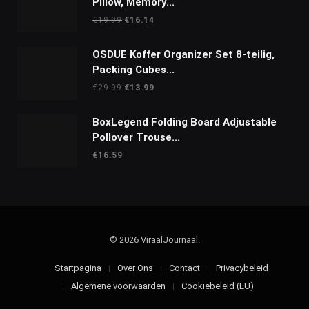
Pillow, Memory...
Oorspronkelijke
Huidige
€
19.99
€
16.14
prijs
prijs
was:
is:
OSDUE Koffer Organizer Set 8-teilig,
€19.99.
€16.14.
Packing Cubes...
Oorspronkelijke
Huidige
€
29.99
€
13.99
prijs
prijs
was:
is:
BoxLegend Folding Board Adjustable
€29.99.
€13.99.
Pollover Trouse...
€
16.59
© 2026 ViraalJournaal.
Startpagina
Over Ons
Contact
Privacybeleid
Algemene voorwaarden
Cookiebeleid (EU)