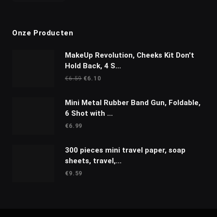
Onze Producten
MakeUp Revolution, Cheeks Kit Don't
Hold Back, 4 S...
Oorspronkelijke
Huidige
€
6.59
€
6.10
prijs
prijs
was:
is:
Mini Metal Rubber Band Gun, Foldable,
€6.59.
€6.10.
6 Shot with ...
€
6.99
300 pieces mini travel paper, soap
sheets, travel,...
€
9.59