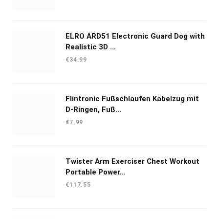
prijs
prijs
was:
is:
€37.50.
€28.99.
ELRO ARD51 Electronic Guard Dog with
Realistic 3D ...
€
34.99
Flintronic Fußschlaufen Kabelzug mit
D-Ringen, Fuß...
€
7.99
Twister Arm Exerciser Chest Workout
Portable Power...
€
117.55