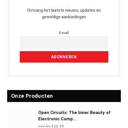
Ontvang het laatste nieuws, updates en
geweldige aanbiedingen
E-mail
Onze Producten
Open Circuits: The Inner Beauty of
Electronic Comp...
Oorspronkelijke
Huidige
€
37.50
€
28.99