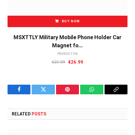
BUY NOW
MSXTTLY Military Mobile Phone Holder Car
Magnet fo…
PRODUCTEN
Oorspronkelijke
Huidige
€
31.99
€
26.99
prijs
prijs
was:
is:
€31.99.
€26.99.
Facebook
Twitter
Pinterest
WhatsApp
Copy
Link
RELATED
POSTS