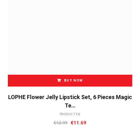
BUY NOW
LOPHE Flower Jelly Lipstick Set, 6 Pieces Magic
Te…
PRODUCTEN
Oorspronkelijke
Huidige
€
12.99
€
11.69
prijs
prijs
was:
is: