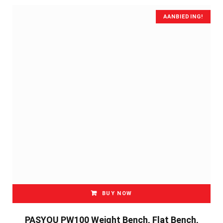
€12.99.
€11.69.
AANBIEDING!
BUY NOW
PASYOU PW100 Weight Bench, Flat Bench,