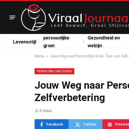
persoonlijke
Gezondheid en
Levensstijl
groei
welzijn
»
Home
Jouw Weg naar Persoonlijke Groei: Tips voor Zelfv
PERSOONLIJKE GROEI
Jouw Weg naar Perso
Zelfverbetering
0
Views
Facebook
Twitter
Pintere