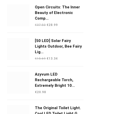
Open Circuits: The Inner
Beauty of Electronic
Comp...
Oorspronkelijke
Huidige
€
37.50
€
28.99
prijs
prijs
was:
is:
[50 LED] Solar Fairy
€37.50.
€28.99.
Lights Outdoor, Bee Fairy
Lig...
Oorspronkelijke
Huidige
€
15.69
€
13.34
prijs
prijs
was:
is:
Azyvum LED
€15.69.
€13.34.
Rechargeable Torch,
Extremely Bright 10...
€
20.98
The Original Toilet Light.
Cool LED Toilet Light G...