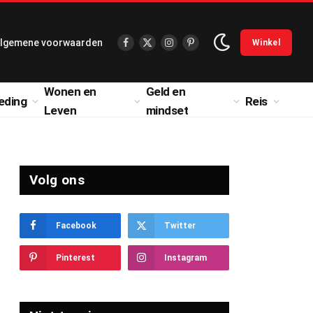
lgemene voorwaarden
Winkel
Facebook
X
Instagram
Pinterest
(Twitter)
Wonen en
Geld en
eding
Reis
Leven
mindset
Volg ons
Facebook
Twitter
Pinterest
Instagram