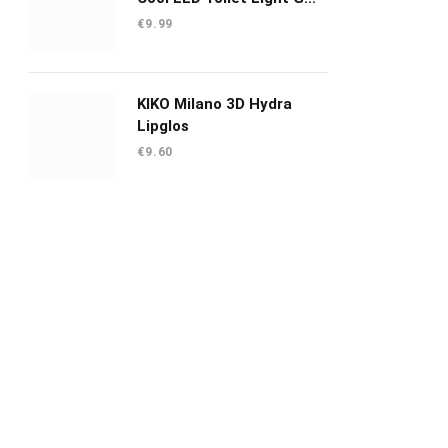
€
9.99
KIKO Milano 3D Hydra
Lipglos
€
9.60