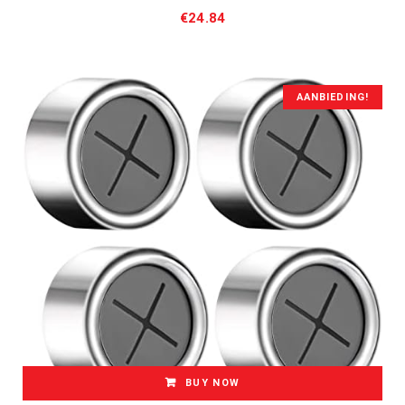
€
24.84
AANBIEDING!
BUY NOW