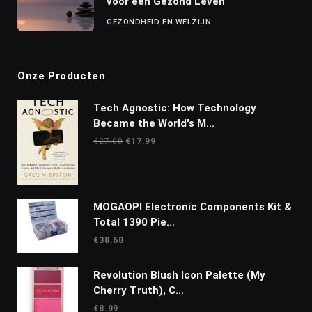
voor een Gezond Leven
GEZONDHEID EN WELZIJN
Onze Producten
Tech Agnostic: How Technology
Became the World's M...
Oorspronkelijke
Huidige
€
27.00
€
17.99
prijs
prijs
was:
is:
€27.00.
€17.99.
MOGAOPI Electronic Components Kit &
Total 1390 Pie...
€
38.68
Revolution Blush Icon Palette (My
Cherry Truth), C...
€
8.99