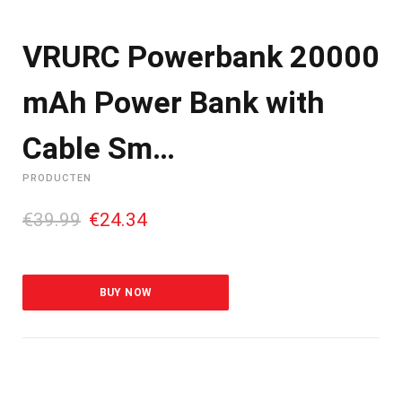
VRURC Powerbank 20000
mAh Power Bank with
Cable Sm…
PRODUCTEN
O
H
€
39.99
€
24.34
o
u
r
i
s
d
p
i
BUY NOW
r
g
o
e
n
p
k
r
e
i