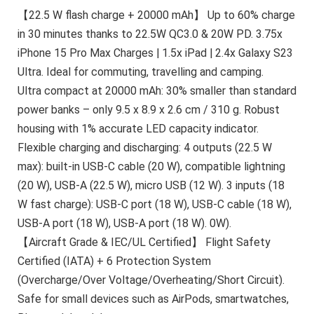
​​【22.5 W flash charge + 20000 mAh】​​​​ Up to 60% charge
in 30 minutes thanks to 22.5W QC3.0 & 20W PD. ​​3.75x
iPhone 15 Pro Max Charges | 1.5x iPad | 2.4x Galaxy S23
Ultra. Ideal for commuting, travelling and camping.
Ultra compact at 20000 mAh: 30% smaller than standard
power banks – only 9.5 x 8.9 x 2.6 cm / 310 g. Robust
housing with ​​1% accurate LED capacity indicator.
Flexible charging and discharging: 4 outputs (22.5 W
max): built-in USB-C cable (20 W), compatible lightning
(20 W), USB-A (22.5 W), micro USB (12 W). 3 inputs (18
W fast charge): USB-C port (18 W), USB-C cable (18 W),
USB-A port (18 W), USB-A port (18 W). 0W).​
​​️【Aircraft Grade & IEC/UL Certified】​​ Flight Safety
Certified (IATA)​​ + ​​6 Protection System
(Overcharge/Over Voltage/Overheating/Short Circuit). ​​
Safe for small devices such as AirPods, smartwatches,