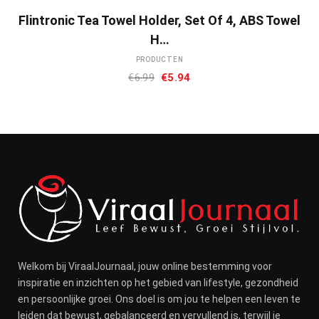
Flintronic Tea Towel Holder, Set Of 4, ABS Towel
H…
PRODUCTEN
Oorspronkelijke
Huidige
€
6.99
€
5.94
prijs
prijs
was:
is:
€6.99.
€5.94.
Welkom bij ViraalJournaal, jouw online bestemming voor
inspiratie en inzichten op het gebied van lifestyle, gezondheid
en persoonlijke groei. Ons doel is om jou te helpen een leven te
leiden dat bewust, gebalanceerd en vervullend is, terwijl je