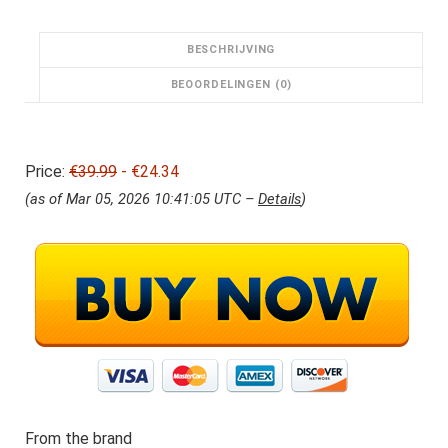
l
j
i
s
j
i
BESCHRIJVING
k
s
e
:
BEOORDELINGEN (0)
p
€
r
2
i
4
Price:
€39.99
j
- €24.34
.
s
3
(as of Mar 05, 2026 10:41:05 UTC –
Details
)
w
4
a
.
s
:
€
3
9
.
9
9
.
From the brand