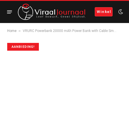
Winkel
»
Home
VRURC Powerbank 20000 mAh Power Bank with Cable Sm…
AANBIEDING!