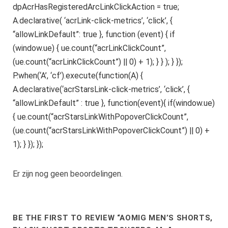
dpAcrHasRegisteredArcLinkClickAction = true;
A.declarative( ‘acrLink-click-metrics’, ‘click’, {
“allowLinkDefault”: true }, function (event) { if
(window.ue) { ue.count(“acrLinkClickCount”,
(ue.count(“acrLinkClickCount”) || 0) + 1); } } ); } });
P.when(‘A’, ‘cf’).execute(function(A) {
A.declarative(‘acrStarsLink-click-metrics’, ‘click’, {
“allowLinkDefault” : true }, function(event){ if(window.ue)
{ ue.count(“acrStarsLinkWithPopoverClickCount”,
(ue.count(“acrStarsLinkWithPopoverClickCount”) || 0) +
1); } }); });
Er zijn nog geen beoordelingen.
BE THE FIRST TO REVIEW “AOMIG MEN’S SHORTS,