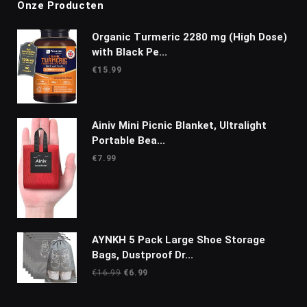
Onze Producten
Organic Turmeric 2280 mg (High Dose)
with Black Pe...
€
15.99
Ainiv Mini Picnic Blanket, Ultralight
Portable Bea...
€
7.99
AYNKH 5 Pack Large Shoe Storage
Bags, Dustproof Dr...
Oorspronkelijke
Huidige
€
16.99
€
6.99
prijs
prijs
was:
is: