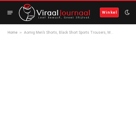
Winkel
»
Home
Aomig Men’s Shorts, Black Short Sports Trousers, M…