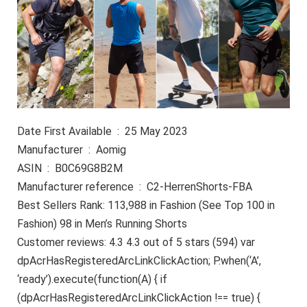
Date First Available ‏ : ‎ 25 May 2023
Manufacturer ‏ : ‎ Aomig
ASIN ‏ : ‎ B0C69G8B2M
Manufacturer reference ‏ : ‎ C2-HerrenShorts-FBA
Best Sellers Rank: 113,988 in Fashion (See Top 100 in
Fashion) 98 in Men’s Running Shorts
Customer reviews: 4.3 4.3 out of 5 stars (594) var
dpAcrHasRegisteredArcLinkClickAction; P.when(‘A’,
‘ready’).execute(function(A) { if
(dpAcrHasRegisteredArcLinkClickAction !== true) {