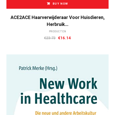
BUY NOW
ACE2ACE Haarverwijderaar Voor Huisdieren,
Herbruik…
PRODUCTEN
Oorspronkelijke
Huidige
€
23.73
€
16.14
prijs
prijs
was:
is:
€23.73.
€16.14.