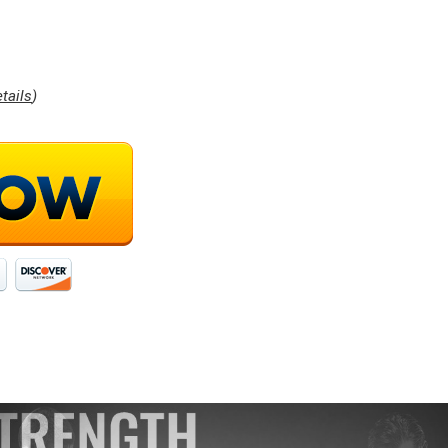
tails
)