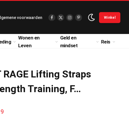
lgemene voorwaarden
Winkel
Facebook
X
Instagram
Pinterest
(Twitter)
Wonen en
Geld en
eding
Reis
Leven
mindset
RAGE Lifting Straps
rength Training, F…
H
99
u
i