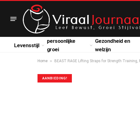
persoonlijke
Gezondheid en
Levensstijl
groei
welzijn
»
Home
BEAST RAGE Lifting Straps for Strength Training, 
AANBIEDING!