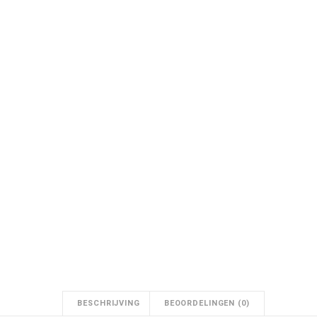
9
.
9
9
.
BESCHRIJVING
BEOORDELINGEN (0)