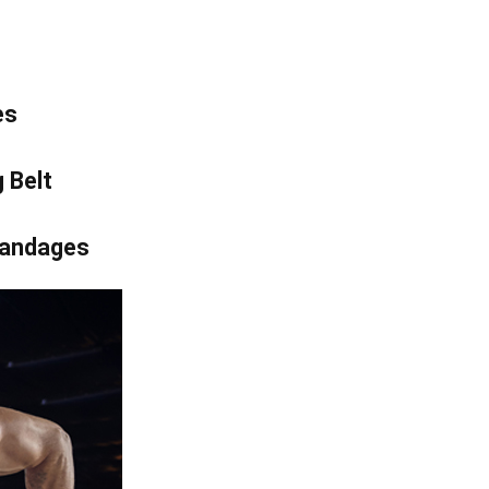
es
 Belt
bandages