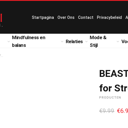
Startpagina
Over Ons
Contact
Privacybeleid
A
Mindfulness en
Mode &
Relaties
Vo
balans
Stijl
F…
BEAST 
for St
PRODUCTEN
O
€
9.99
€
6.
o
r