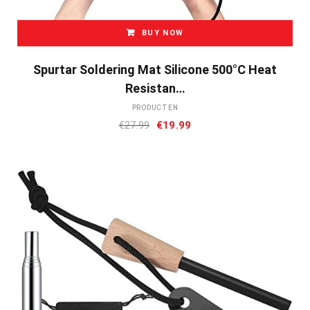
BUY NOW
Spurtar Soldering Mat Silicone 500°C Heat
Resistan…
PRODUCTEN
Oorspronkelijke
Huidige
€
27.99
€
19.99
prijs
prijs
was:
is:
€27.99.
€19.99.