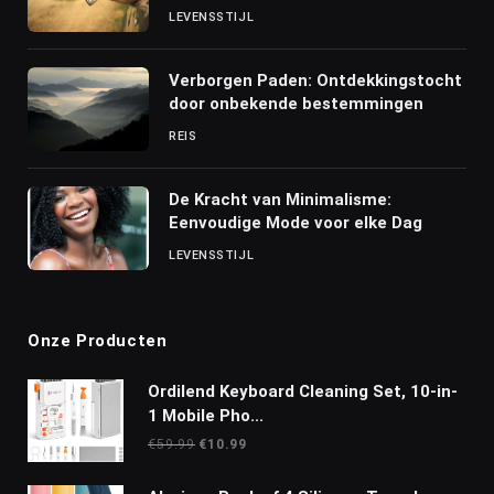
LEVENSSTIJL
Verborgen Paden: Ontdekkingstocht
door onbekende bestemmingen
REIS
De Kracht van Minimalisme:
Eenvoudige Mode voor elke Dag
LEVENSSTIJL
Onze Producten
Ordilend Keyboard Cleaning Set, 10-in-
1 Mobile Pho...
Oorspronkelijke
Huidige
€
59.99
€
10.99
prijs
prijs
was:
is: