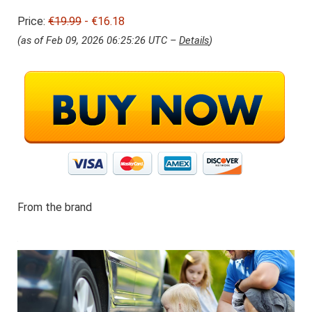
i
6
Price:
€19.99
j
- €16.18
.
s
1
(as of Feb 09, 2026 06:25:26 UTC –
Details
)
w
8
a
.
s
:
€
1
9
.
9
9
.
From the brand