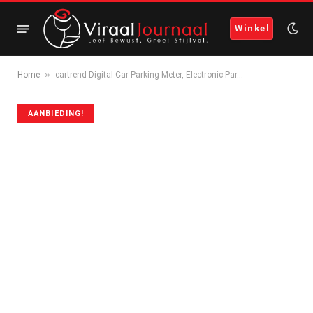
Winkel
»
Home
cartrend Digital Car Parking Meter, Electronic Par…
AANBIEDING!