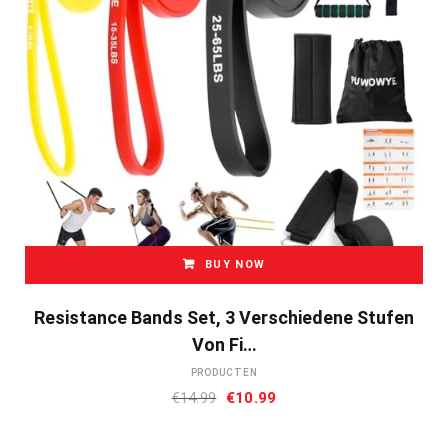
BUY NOW
Resistance Bands Set, 3 Verschiedene Stufen
Von Fi…
PRODUCTEN
Oorspronkelijke
Huidige
€
14.99
€
10.99
prijs
prijs
was:
is: