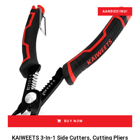
€14.99.
€10.99.
AANBIEDING!
BUY NOW
KAIWEETS 3-In-1 Side Cutters, Cutting Pliers