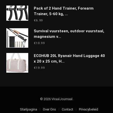
Pack of 2 Hand Trainer, Forearm
Trainer, 5-60 kg, ...
€
6.99
Survival vuursteen, outdoor vuurstaal,
magnesium v...
€
10.99
ECOHUB 20L Ryanair Hand Luggage 40
x 20 x 25 cm, H...
€
19.99
© 2026 ViraalJournaal.
Startpagina
Over Ons
Contact
Privacybeleid