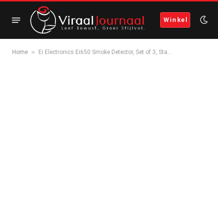
Winkel
»
Home
Ei Electronics Ei650 Smoke Detector, Set of 3, Sta…