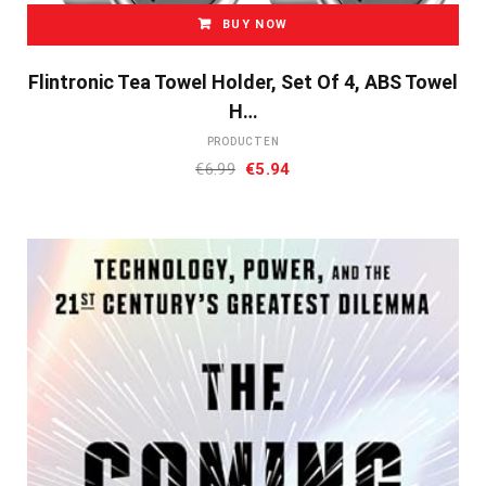
BUY NOW
Flintronic Tea Towel Holder, Set Of 4, ABS Towel
H…
PRODUCTEN
Oorspronkelijke
Huidige
€
6.99
€
5.94
prijs
prijs
was:
is:
€6.99.
€5.94.