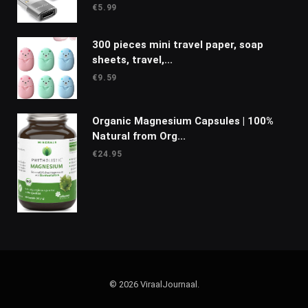
€
5.99
300 pieces mini travel paper, soap
sheets, travel,...
€
9.59
Organic Magnesium Capsules | 100%
Natural from Org...
€
24.95
© 2026 ViraalJournaal.