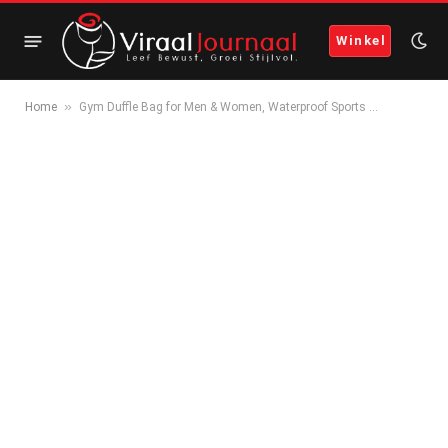
Winkel
»
Home
Gym Duffle Bag for Men & Women, Waterproof Sports …