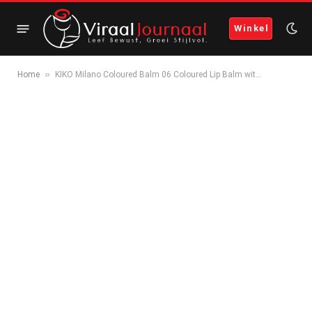
Winkel
»
Home
KIKO Milano Coloured Balm 06 Coloured Lip Balm wit…