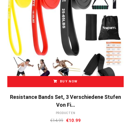
BUY NOW
Resistance Bands Set, 3 Verschiedene Stufen
Von Fi…
PRODUCTEN
Oorspronkelijke
Huidige
€
14.99
€
10.99
prijs
prijs