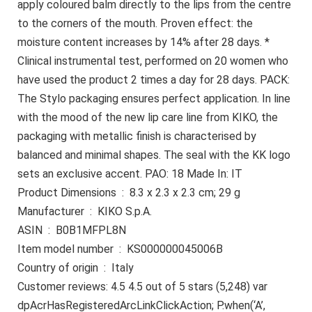
apply coloured balm directly to the lips from the centre
to the corners of the mouth. Proven effect: the
moisture content increases by 14% after 28 days. *
Clinical instrumental test, performed on 20 women who
have used the product 2 times a day for 28 days. PACK:
The Stylo packaging ensures perfect application. In line
with the mood of the new lip care line from KIKO, the
packaging with metallic finish is characterised by
balanced and minimal shapes. The seal with the KK logo
sets an exclusive accent. PAO: 18 Made In: IT
Product Dimensions ‏ : ‎ 8.3 x 2.3 x 2.3 cm; 29 g
Manufacturer ‏ : ‎ KIKO S.p.A.
ASIN ‏ : ‎ B0B1MFPL8N
Item model number ‏ : ‎ KS000000045006B
Country of origin ‏ : ‎ Italy
Customer reviews: 4.5 4.5 out of 5 stars (5,248) var
dpAcrHasRegisteredArcLinkClickAction; P.when(‘A’,