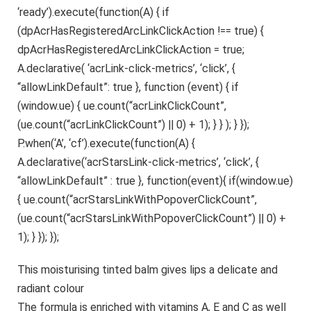
‘ready’).execute(function(A) { if
(dpAcrHasRegisteredArcLinkClickAction !== true) {
dpAcrHasRegisteredArcLinkClickAction = true;
A.declarative( ‘acrLink-click-metrics’, ‘click’, {
“allowLinkDefault”: true }, function (event) { if
(window.ue) { ue.count(“acrLinkClickCount”,
(ue.count(“acrLinkClickCount”) || 0) + 1); } } ); } });
P.when(‘A’, ‘cf’).execute(function(A) {
A.declarative(‘acrStarsLink-click-metrics’, ‘click’, {
“allowLinkDefault” : true }, function(event){ if(window.ue)
{ ue.count(“acrStarsLinkWithPopoverClickCount”,
(ue.count(“acrStarsLinkWithPopoverClickCount”) || 0) +
1); } }); });
This moisturising tinted balm gives lips a delicate and
radiant colour
The formula is enriched with vitamins A, E and C as well