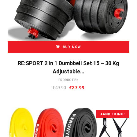
BUY NOW
RE:SPORT 2 In 1 Dumbbell Set 15 – 30 Kg
Adjustable…
PRODUCTEN
Oorspronkelijke
Huidige
€
49.90
€
37.99
prijs
prijs
was:
is:
€49.90.
€37.99.
AANBIEDING!