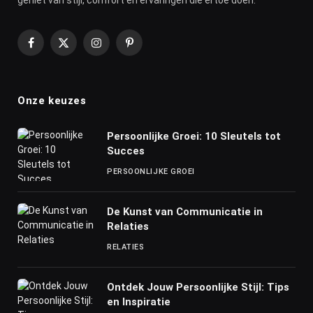
geniet van stijl, comfort en ervaringen die ertoe doen.
Facebook
X
Instagram
Pinterest
(Twitter)
Onze keuzes
Persoonlijke Groei: 10 Sleutels tot
Succes
PERSOONLIJKE GROEI
De Kunst van Communicatie in
Relaties
RELATIES
Ontdek Jouw Persoonlijke Stijl: Tips
en Inspiratie