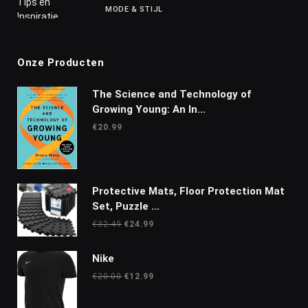
MODE & STIJL
Onze Producten
The Science and Technology of
Growing Young: An In...
€
20.99
Protective Mats, Floor Protection Mat
Set, Puzzle ...
Oorspronkelijke
Huidige
€
32.49
€
24.99
prijs
prijs
was:
is:
Nike
€32.49.
€24.99.
Oorspronkelijke
Huidige
€
20.00
€
12.99
prijs
prijs
was:
is: