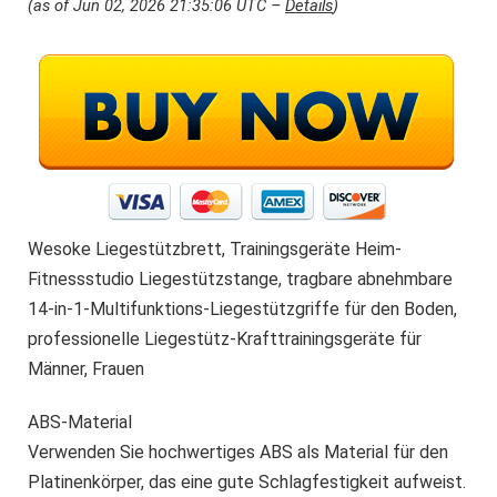
s
9
(as of Jun 02, 2026 21:35:06 UTC –
Details
)
w
9
a
.
s
:
€
1
3
.
9
9
Wesoke Liegestützbrett, Trainingsgeräte Heim-
.
Fitnessstudio Liegestützstange, tragbare abnehmbare
14-in-1-Multifunktions-Liegestützgriffe für den Boden,
professionelle Liegestütz-Krafttrainingsgeräte für
Männer, Frauen
ABS-Material
Verwenden Sie hochwertiges ABS als Material für den
Platinenkörper, das eine gute Schlagfestigkeit aufweist.