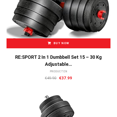
BUY NOW
RE:SPORT 2 In 1 Dumbbell Set 15 – 30 Kg
Adjustable…
PRODUCTEN
Oorspronkelijke
Huidige
€
49.90
€
37.99
prijs
prijs
was:
is:
€49.90.
€37.99.