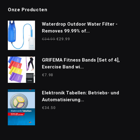
Onze Producten
Waterdrop Outdoor Water Filter -
Removes 99.99% of...
Oorspronkelijke
Huidige
€
34.99
€
29.99
prijs
prijs
was:
is:
€34.99.
€29.99.
GRIFEMA Fitness Bands [Set of 4],
Exercise Band wi...
€
7.98
Elektronik Tabellen: Betriebs- und
Automatisierung...
€
34.50