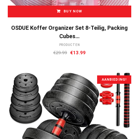
BUY NOW
OSDUE Koffer Organizer Set 8-Teilig, Packing
Cubes…
PRODUCTEN
Oorspronkelijke
Huidige
€
29.99
€
13.99
prijs
prijs
was:
is:
€29.99.
€13.99.
AANBIEDING!