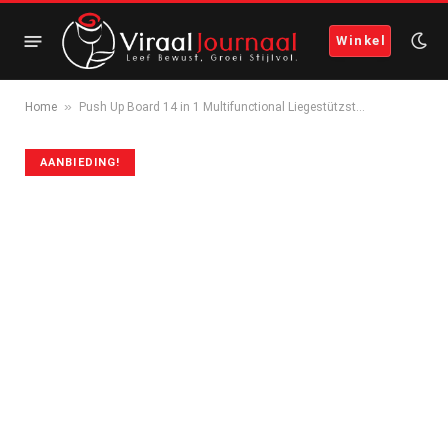
Winkel
»
Home
Push Up Board 14 in 1 Multifunctional Liegestützst…
AANBIEDING!