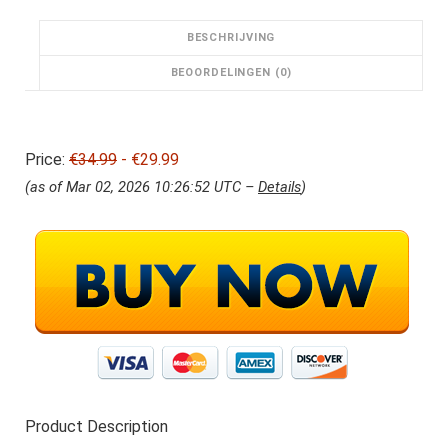
i
s
j
i
BESCHRIJVING
k
s
e
:
BEOORDELINGEN (0)
p
€
r
2
i
9
Price:
€34.99
j
- €29.99
.
s
9
(as of Mar 02, 2026 10:26:52 UTC –
Details
)
w
9
a
.
s
:
€
3
4
.
9
9
.
Product Description