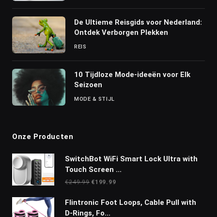
De Ultieme Reisgids voor Nederland:
Ontdek Verborgen Plekken
REIS
10 Tijdloze Mode-ideeën voor Elk
Seizoen
MODE & STIJL
Onze Producten
SwitchBot WiFi Smart Lock Ultra with
Touch Screen ...
Oorspronkelijke
Huidige
€
249.99
€
199.99
prijs
prijs
was:
is:
Flintronic Foot Loops, Cable Pull with
€249.99.
€199.99.
D-Rings, Fo...