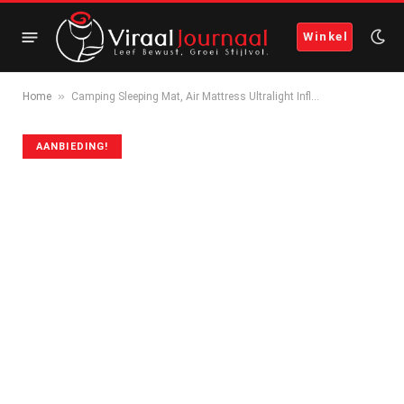
Winkel
»
Home
Camping Sleeping Mat, Air Mattress Ultralight Infl…
AANBIEDING!