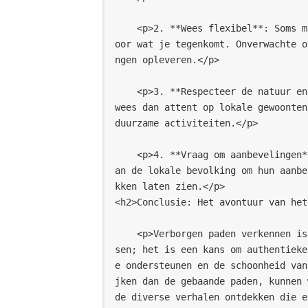
    <p>2. **Wees flexibel**: Soms moet je de plannen loslaten en je laten leiden d
oor wat je tegenkomt. Onverwachte o
ngen opleveren.</p>
    <p>3. **Respecteer de natuur en cultuur**: Wanneer je een nieuwe plek bezoekt, 
wees dan attent op lokale gewoonten
duurzame activiteiten.</p>
    <p>4. **Vraag om aanbevelingen**: Als je eenmaal ter plaatse bent, vraag dan a
an de lokale bevolking om hun aanbe
kken laten zien.</p>
<h2>Conclusie: Het avontuur van het
    <p>Verborgen paden verkennen is meer dan alleen het ontdekken van nieuwe plaat
sen; het is een kans om authentieke
e ondersteunen en de schoonheid van
jken dan de gebaande paden, kunnen 
de diverse verhalen ontdekken die e