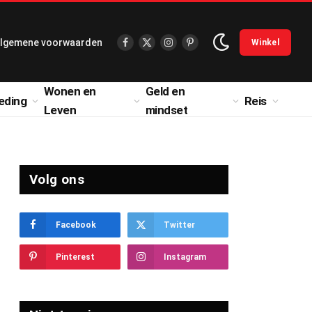
lgemene voorwaarden
Winkel
Facebook
X
Instagram
Pinterest
(Twitter)
Wonen en
Geld en
eding
Reis
Leven
mindset
Volg ons
Facebook
Twitter
Pinterest
Instagram