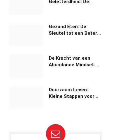
Geletterdheid: De
Sleutel tot Succesvol
Geldbeheer
Gezond Eten: De
Sleutel tot een Betere
Levensstijl
De Kracht van een
Abundance Mindset:
Leven in Overvloed
Duurzaam Leven:
Kleine Stappen voor
een Grotere Impact