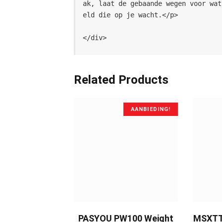
ak, laat de gebaande wegen voor wat
eld die op je wacht.</p>
</div>
Related Products
AANBIEDING!
BUY NOW
PASYOU PW100 Weight
MSXTTL