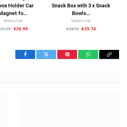
one Holder Car
Snack Box with 3 x Snack
Magnet fo…
Bowls…
PRODUCTEN
PRODUCTEN
Oorspronkelijke
Huidige
Oorspronkelijke
Huidige
€
31.99
€
26.99
€
34.99
€
29.74
prijs
prijs
prijs
prijs
was:
is:
was:
is:
€31.99.
€26.99.
€34.99.
€29.74.
Facebook
Twitter
Pinterest
WhatsApp
Copy
Link