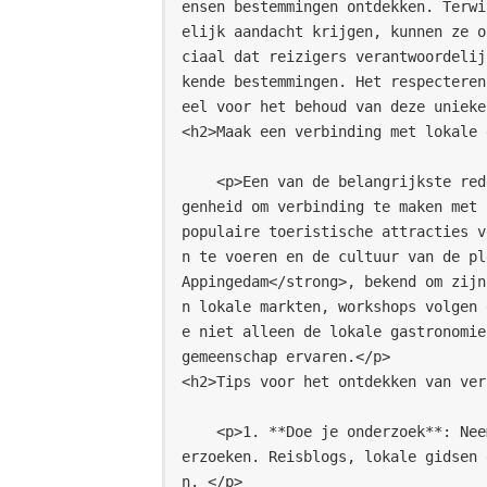
ensen bestemmingen ontdekken. Terwi
elijk aandacht krijgen, kunnen ze o
ciaal dat reizigers verantwoordelij
kende bestemmingen. Het respecteren
eel voor het behoud van deze unieke
<h2>Maak een verbinding met lokale 
    <p>Een van de belangrijkste redenen om verborgen paden te verkennen is de gele
genheid om verbinding te maken met 
populaire toeristische attracties v
n te voeren en de cultuur van de pl
Appingedam</strong>, bekend om zijn
n lokale markten, workshops volgen 
e niet alleen de lokale gastronomie
gemeenschap ervaren.</p>
<h2>Tips voor het ontdekken van ver
    <p>1. **Doe je onderzoek**: Neem de tijd om minder bekende bestemmingen te ond
erzoeken. Reisblogs, lokale gidsen 
n. </p>