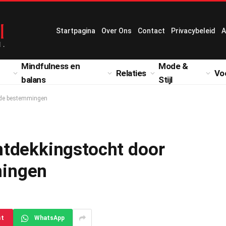
Startpagina
Over Ons
Contact
Privacybeleid
A
Mindfulness en
Mode &
Relaties
Vo
balans
Stijl
nde bestemmingen
tdekkingstocht door
ingen
st
WhatsApp