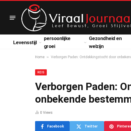
persoonlijke
Gezondheid en
Levensstijl
groei
welzijn
»
Home
Verborgen Paden: Ontdekkingstocht door onbeke
REIS
Verborgen Paden: On
onbekende bestemm
0
Views
Facebook
Twitter
Pintere