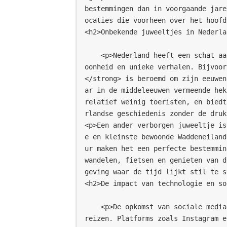
bestemmingen dan in voorgaande jare
ocaties die voorheen over het hoofd
<h2>Onbekende juweeltjes in Nederla
    <p>Nederland heeft een schat aan verborgen plekken die aantrekken door hun sch
oonheid en unieke verhalen. Bijvoor
</strong> is beroemd om zijn eeuwen
ar in de middeleeuwen vermeende hek
relatief weinig toeristen, en biedt
rlandse geschiedenis zonder de druk
<p>Een ander verborgen juweeltje is
e en kleinste bewoonde Waddeneiland
ur maken het een perfecte bestemmin
wandelen, fietsen en genieten van d
geving waar de tijd lijkt stil te s
<h2>De impact van technologie en so
    <p>De opkomst van sociale media heeft een significante impact gehad op hoe we 
reizen. Platforms zoals Instagram e