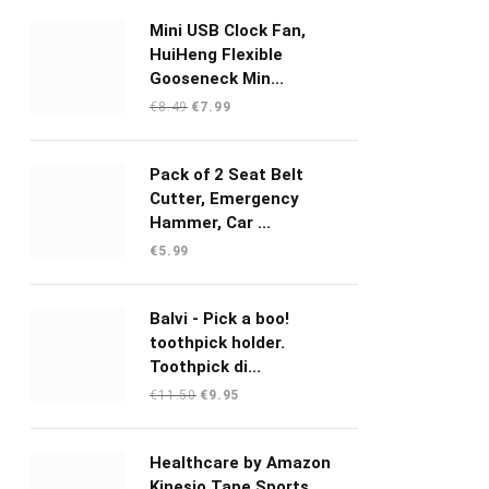
Mini USB Clock Fan,
HuiHeng Flexible
Gooseneck Min...
Oorspronkelijke
Huidige
€
8.49
€
7.99
prijs
prijs
was:
is:
Pack of 2 Seat Belt
€8.49.
€7.99.
Cutter, Emergency
Hammer, Car ...
€
5.99
Balvi - Pick a boo!
toothpick holder.
Toothpick di...
Oorspronkelijke
Huidige
€
11.50
€
9.95
prijs
prijs
was:
is:
Healthcare by Amazon
€11.50.
€9.95.
Kinesio Tape Sports