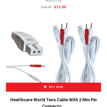
PRODUCTEN
Oorspronkelijke
Huidige
€
29.99
€
13.99
prijs
prijs
was:
is:
€29.99.
€13.99.
BUY NOW
Healthcare World Tens Cable With 2 Mm Pin
Connecto…