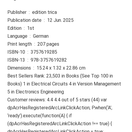
Publisher ‏ : ‎ edition trica
Publication date ‏ : ‎ 12 Jun. 2025
Edition ‏ : ‎ 1st
Language ‏ : ‎ German
Print length ‏ : ‎ 207 pages
ISBN-10 ‏ : ‎ 3757619285
ISBN-13 ‏ : ‎ 978-3757619282
Dimensions ‏ : ‎ 15.24 x 1.32 x 22.86 cm
Best Sellers Rank: 23,503 in Books (See Top 100 in
Books) 1 in Electrical Circuits 4 in Version Management
5 in Electronics Engineering
Customer reviews: 4.4 4.4 out of 5 stars (44) var
dpAcrHasRegisteredArcLinkClickAction; P.when(‘A’,
‘ready’).execute(function(A) { if
(dpAcrHasRegisteredArcLinkClickAction !== true) {
dpAcrHasRegisteredArcLinkClickAction = true;