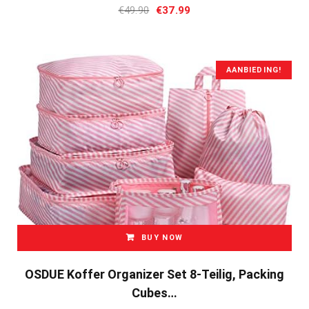
Oorspronkelijke
Huidige
€
49.90
€
37.99
prijs
prijs
was:
is:
€49.90.
€37.99.
AANBIEDING!
BUY NOW
OSDUE Koffer Organizer Set 8-Teilig, Packing
Cubes…