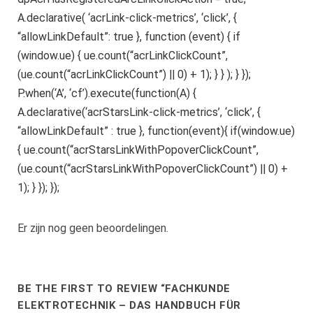
A.declarative( ‘acrLink-click-metrics’, ‘click’, {
“allowLinkDefault”: true }, function (event) { if
(window.ue) { ue.count(“acrLinkClickCount”,
(ue.count(“acrLinkClickCount”) || 0) + 1); } } ); } });
P.when(‘A’, ‘cf’).execute(function(A) {
A.declarative(‘acrStarsLink-click-metrics’, ‘click’, {
“allowLinkDefault” : true }, function(event){ if(window.ue)
{ ue.count(“acrStarsLinkWithPopoverClickCount”,
(ue.count(“acrStarsLinkWithPopoverClickCount”) || 0) +
1); } }); });
Er zijn nog geen beoordelingen.
BE THE FIRST TO REVIEW “FACHKUNDE
ELEKTROTECHNIK – DAS HANDBUCH FÜR