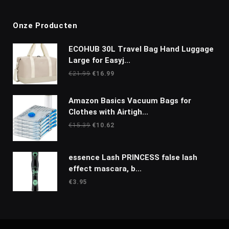
Onze Producten
ECOHUB 30L Travel Bag Hand Luggage
Large for Easyj...
Oorspronkelijke
Huidige
€
21.99
€
16.99
prijs
prijs
was:
is:
Amazon Basics Vacuum Bags for
€21.99.
€16.99.
Clothes with Airtigh...
Oorspronkelijke
Huidige
€
15.39
€
10.62
prijs
prijs
was:
is:
€15.39.
€10.62.
essence Lash PRINCESS false lash
effect mascara, b...
€
3.95