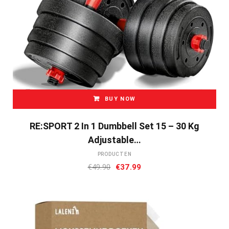
BUY NOW
RE:SPORT 2 In 1 Dumbbell Set 15 – 30 Kg
Adjustable…
PRODUCTEN
Oorspronkelijke
Huidige
€
49.90
€
37.99
prijs
prijs
was:
is:
€49.90.
€37.99.