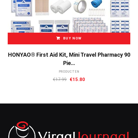
BUY NOW
HONYAO® First Aid Kit, Mini Travel Pharmacy 90
Pie…
PRODUCTEN
Oorspronkelijke
Huidige
€
17.99
€
15.80
prijs
prijs
was:
is:
€17.99.
€15.80.