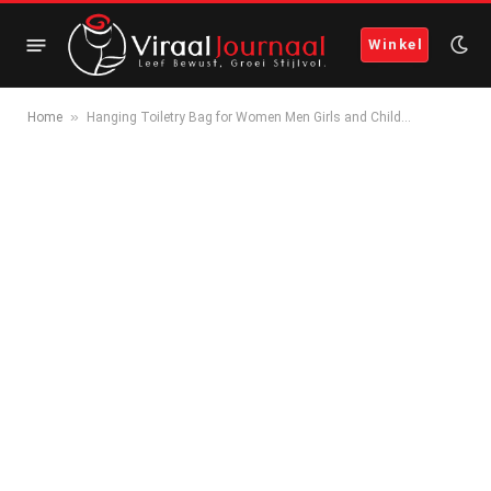
Winkel
»
Home
Hanging Toiletry Bag for Women Men Girls and Child…