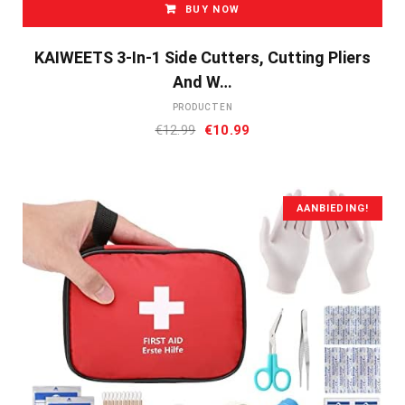
BUY NOW
KAIWEETS 3-In-1 Side Cutters, Cutting Pliers
And W…
PRODUCTEN
Oorspronkelijke
Huidige
€
12.99
€
10.99
prijs
prijs
was:
is:
€12.99.
€10.99.
AANBIEDING!