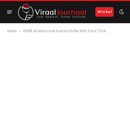
Winkel
»
Home
H&S® Ab Abdominal Exercise Roller With Extra Thick…