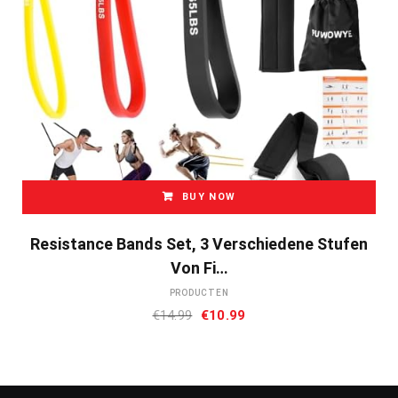
BUY NOW
Resistance Bands Set, 3 Verschiedene Stufen
Von Fi…
PRODUCTEN
Oorspronkelijke
Huidige
€
14.99
€
10.99
prijs
prijs
was:
is:
€14.99.
€10.99.