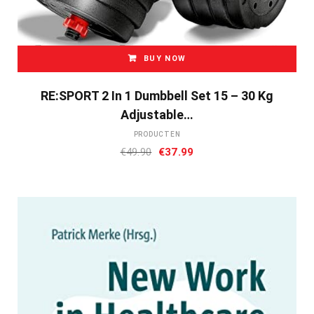
BUY NOW
RE:SPORT 2 In 1 Dumbbell Set 15 – 30 Kg
Adjustable…
PRODUCTEN
Oorspronkelijke
Huidige
€
49.90
€
37.99
prijs
prijs
was:
is:
€49.90.
€37.99.