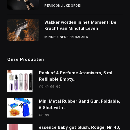
PERSOONLIJKE GROEI
Wakker worden in het Moment: De
Kracht van Mindful Leven
MINDFULNESS EN BALANS
Onze Producten
Pack of 4 Perfume Atomisers, 5 ml
Refillable Empty...
Oorspronkelijke
Huidige
€
9.49
€
6.99
prijs
prijs
was:
is:
Mini Metal Rubber Band Gun, Foldable,
€9.49.
€6.99.
6 Shot with ...
€
6.99
essence baby got blush, Rouge, Nr. 40,