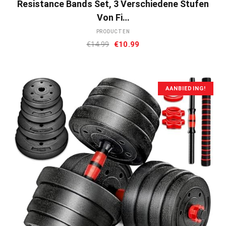
Resistance Bands Set, 3 Verschiedene Stufen
Von Fi…
PRODUCTEN
Oorspronkelijke
Huidige
€
14.99
€
10.99
prijs
prijs
was:
is:
€14.99.
€10.99.
AANBIEDING!