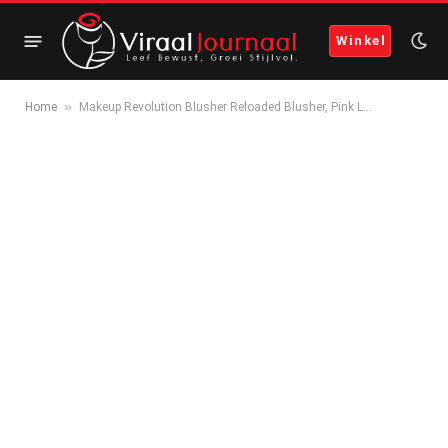
Winkel
»
Home
Makeup Revolution Blusher Reloaded Blusher, Pink L…