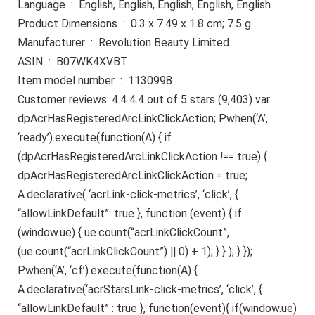
Language ‏ : ‎ English, English, English, English, English
Product Dimensions ‏ : ‎ 0.3 x 7.49 x 1.8 cm; 7.5 g
Manufacturer ‏ : ‎ Revolution Beauty Limited
ASIN ‏ : ‎ B07WK4XVBT
Item model number ‏ : ‎ 1130998
Customer reviews: 4.4 4.4 out of 5 stars (9,403) var
dpAcrHasRegisteredArcLinkClickAction; P.when(‘A’,
‘ready’).execute(function(A) { if
(dpAcrHasRegisteredArcLinkClickAction !== true) {
dpAcrHasRegisteredArcLinkClickAction = true;
A.declarative( ‘acrLink-click-metrics’, ‘click’, {
“allowLinkDefault”: true }, function (event) { if
(window.ue) { ue.count(“acrLinkClickCount”,
(ue.count(“acrLinkClickCount”) || 0) + 1); } } ); } });
P.when(‘A’, ‘cf’).execute(function(A) {
A.declarative(‘acrStarsLink-click-metrics’, ‘click’, {
“allowLinkDefault” : true }, function(event){ if(window.ue)