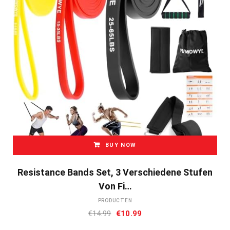
BUY NOW
Resistance Bands Set, 3 Verschiedene Stufen
Von Fi…
PRODUCTEN
Oorspronkelijke
Huidige
€
14.99
€
10.99
prijs
prijs