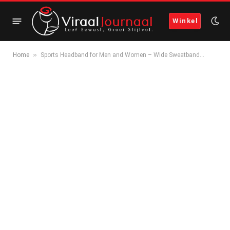
Winkel
»
Home
Sports Headband for Men and Women – Wide Sweatband…