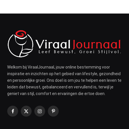
was:
is:
€14.99.
€10.99.
Welkom bij ViraalJournaal, jouw online bestemming voor
inspiratie en inzichten op het gebied van lifestyle, gezondheid
en persoonlijke groei. Ons doel is om jou te helpen een leven te
leiden dat bewust, gebalanceerd en vervullend is, terwijl je
geniet van stijl, comfort en ervaringen die ertoe doen.
Facebook
X
Instagram
Pinterest
(Twitter)