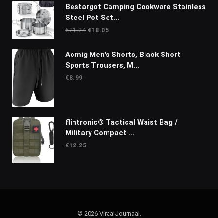
Bestargot Camping Cookware Stainless
Steel Pot Set...
Oorspronkelijke
Huidige
€
21.24
€
18.05
prijs
prijs
was:
is:
Aomig Men's Shorts, Black Short
€21.24.
€18.05.
Sports Trousers, M...
€
8.99
flintronic® Tactical Waist Bag /
Military Compact ...
€
12.25
© 2026 ViraalJournaal.